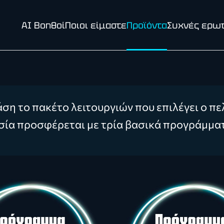
AI Βοηθοί
Ποιοι είμαστε
Προϊόντα
Συχνές ερω
άση το πακέτο λειτουργιών που επιλέγει ο πε
εσία προσφέρεται με τρία βασικά προγράμμα