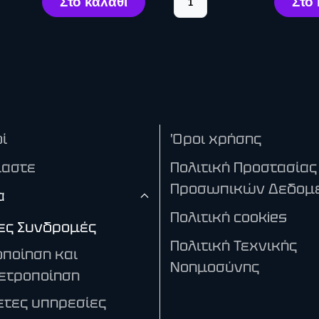
ί
Όροι χρήσης
μαστε
Πολιτική Προστασίας
Προσωπικών Δεδομ
α
Πολιτική cookies
ες Συνδρομές
Πολιτική Τεχνικής
ποίηση και
Νοημοσύνης
ετροποίηση
τες υπηρεσίες