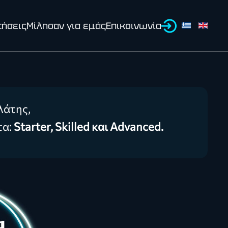
τήσεις
Μίλησαν για εμάς
Επικοινωνία
λάτης,
τα:
Starter, Skilled και Advanced.