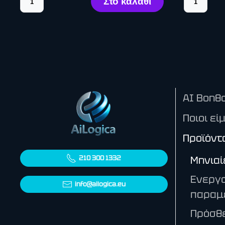
AI Βοηθο
Ποιοι εί
Προϊόντ
Μηνιαί
210 300 1332
Ενεργο
info@ailogica.eu
παραμ
Πρόσθε