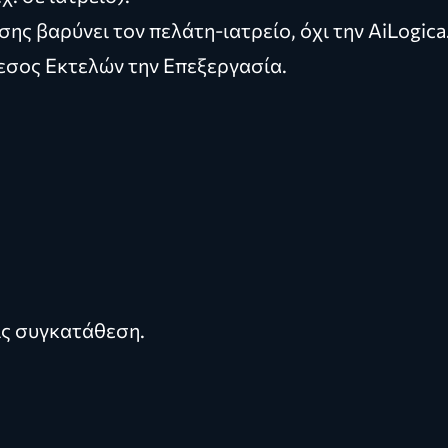
ης βαρύνει τον πελάτη-ιατρείο, όχι την AiLogica
μεσος Εκτελών την Επεξεργασία.
ίς συγκατάθεση.