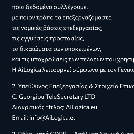
ποια δεδομένα συλλέγουμε,
με ποιον τρόπο τα επεξεργαζόμαστε,
τις νομικές βάσεις επεξεργασίας,
τις εγγυήσεις προστασίας,
τα δικαιώματα των υποκειμένων,
και τις υποχρεώσεις των πελατών που χρησιμ
Η AiLogica λειτουργεί σύμφωνα με τον Γενι
2. Υπεύθυνος Επεξεργασίας & Στοιχεία Επικ
C. Georgiou TeleSecretary LTD
Διακριτικός τίτλος: AiLogica.eu
Email:
info@AiLogica.eu
3. Ρόλοι κατά GDPR — Απόλυτη Νομική Δια