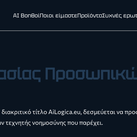
AI Βοηθοί
Ποιοι είμαστε
Προϊόντα
Συχνές ερω
τασίας Προσωπικ
με διακριτικό τίτλο AiLogica.eu, δεσμεύεται να 
ν τεχνητής νοημοσύνης που παρέχει.