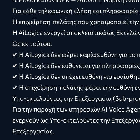
Για κάθε τηλεφωνική κλήση και πληροφορία 
Η επιχείρηση-πελάτης που χρησιμοποιεί την
Η AiLogica ενεργεί αποκλειστικά ως Εκτελώ
Ως εκ τούτου:
✔ Η AiLogica δεν φέρει καμία ευθύνη για το
✔ Η AiLogica δεν ευθύνεται για πληροφορίε
✔ Η AiLogica δεν υπέχει ευθύνη για ευαίσθ
✔ Η επιχείρηση-πελάτης φέρει την ευθύνη 
Υπο-εκτελούντες την Επεξεργασία (Sub-pro
Για την παροχή των υπηρεσιών AI Voice Agen
ενεργούν ως Υπο-εκτελούντες την Επεξεργασ
Επεξεργασίας.