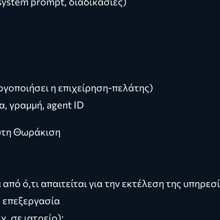
system prompt, διαδικασίες)
ργοποιήσει η επιχείρηση-πελάτης)
α, γραμμή, agent ID
υτη Θωράκιση
πό ό,τι απαιτείται για την εκτέλεση της υπηρεσ
ω επεξεργασία
. σε ιατρείο):