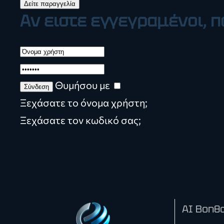
Αν ειστε εγγεγραμένοι,
Θυμήσου με
Ξεχάσατε το όνομα χρήστη;
Ξεχάσατε τον κωδικό σας;
AI Βοηθο