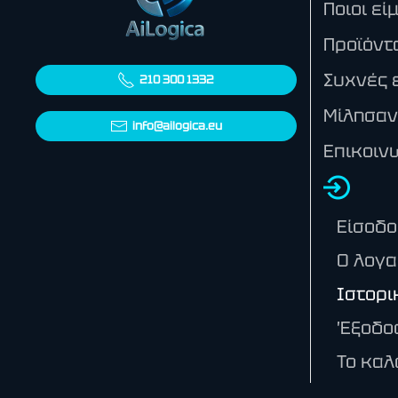
Ποιοι εί
Προϊόντ
Συχνές 
210 300 1332
Μίλησαν
info@ailogica.eu
Επικοιν
Είσοδο
Ο λογα
Ιστορι
Έξοδο
Το καλ