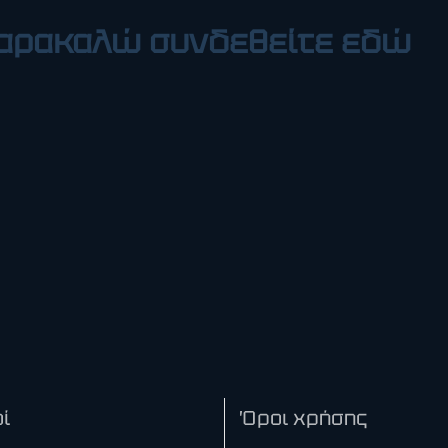
 παρακαλώ συνδεθείτε εδώ
ί
Όροι χρήσης