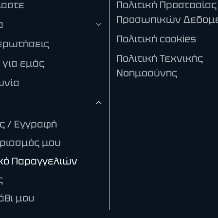
μαστε
Πολιτική Προστασίας
Προσωπικών Δεδομ
α
Πολιτική cookies
ερωτήσεις
Πολιτική Τεχνικής
 για εμάς
Νοημοσύνης
ωνία
ς / Εγγραφή
ριασμός μου
κό Παραγγελιών
ς
άθι μου