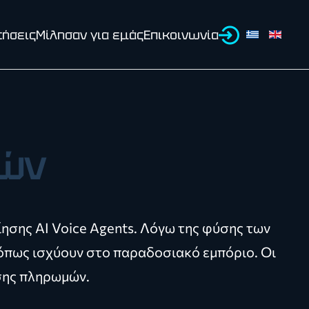
τήσεις
Μίλησαν για εμάς
Επικοινωνία
φών
ησης AI Voice Agents. Λόγω της φύσης των
όπως ισχύουν στο παραδοσιακό εμπόριο. Οι
σης πληρωμών.