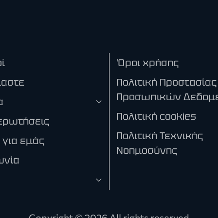
ί
Όροι χρήσης
μαστε
Πολιτική Προστασίας
Προσωπικών Δεδομ
α
Πολιτική cookies
ερωτήσεις
Πολιτική Τεχνικής
 για εμάς
Νοημοσύνης
ωνία
Copyright ©
2026 All rights reserved