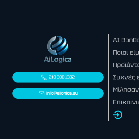
AI Βοηθο
Ποιοι εί
Προϊόντ
Συχνές 
210 300 1332
Μίλησαν
info@ailogica.eu
Επικοιν